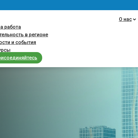
navigation
О нас
а работа
тельность в регионе
ости и cобытия
урсы
рисоединяйтесь