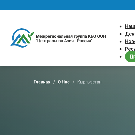
Перейти к основному содержанию
Main 
Наш
Дея
Нов
Рес
П
Главная
О Нас
Кыргызстан
Строка навигации