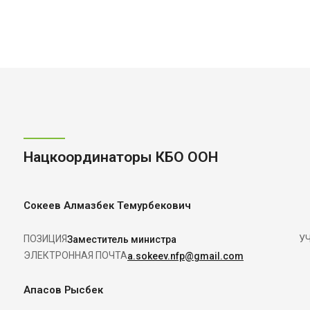
Нацкоординаторы КБО ООН
Сокеев Алмазбек Темурбекович
ПОЗИЦИЯ
У
Заместитель министра
ЭЛЕКТРОННАЯ ПОЧТА
a.sokeev.nfp@gmail.com
Апасов Рысбек