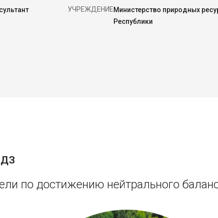
УЧРЕЖДЕНИЕ
сультант
Министерство природных ресур
Республики
БДЗ
ли по достижению нейтрального балан
Image