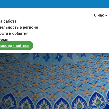
navigation
О нас
а работа
тельность в регионе
ости и cобытия
урсы
рисоединяйтесь