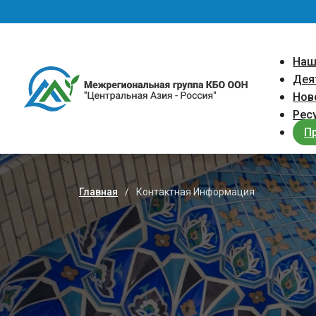
Перейти к основному содержанию
Main 
Наш
Дея
Нов
Рес
П
Главная
Контактная Информация
Строка навигации