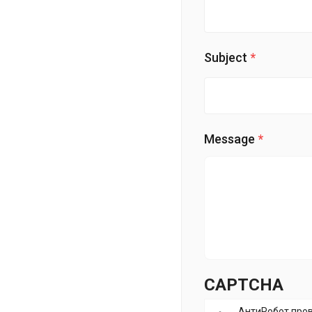
Subject
Message
CAPTCHA
АнтиРобот про