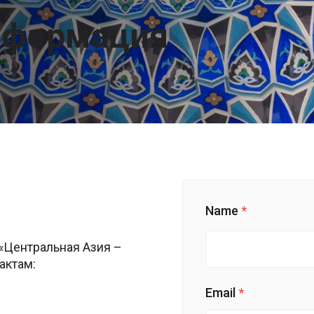
нформация
Name
«Центральная Азия –
актам:
Email