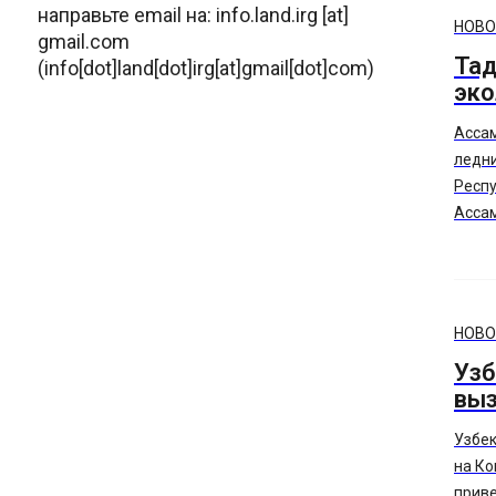
направьте email на:
info.land.irg
[at]
Сейфу
НОВО
gmail.com
обсуд
Тад
(info[dot]land[dot]irg[at]gmail[dot]com)
сфере
эко
плод
Пред
Асса
подч
ледни
Респу
Ассам
призы
неотл
расши
экоси
НОВО
соотв
Узб
пров
выз
состо
фору
Узбек
на Ко
прив