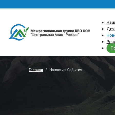
Перейти к основному содержанию
Main 
Наш
Дея
Нов
Рес
П
Главная
Новости и События
Строка навигации