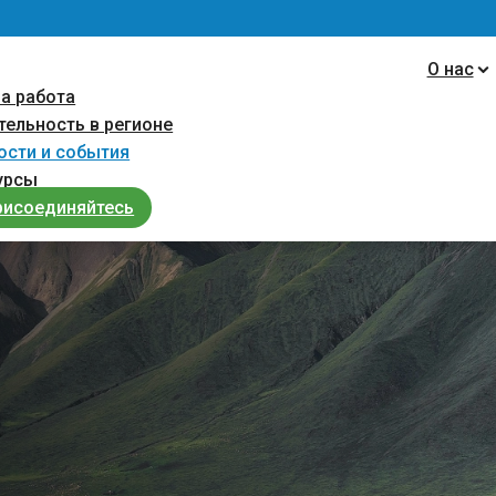
navigation
О нас
а работа
тельность в регионе
ости и cобытия
урсы
рисоединяйтесь