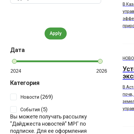
В Каз
управ
эффек
приро
Ключ
и пр
принц
Дата
инфор
НОВО
взаи
Уст
гражд
2024
2026
экс
данн
Категория
бытов
В Аст
почв,
(269)
Новости
земел
(5)
управ
События
Вы можете получать рассылку
Казах
"Дайджеста новостей" МРГ по
(ФАО)
подписке. Для ее оформления
«ГИПР