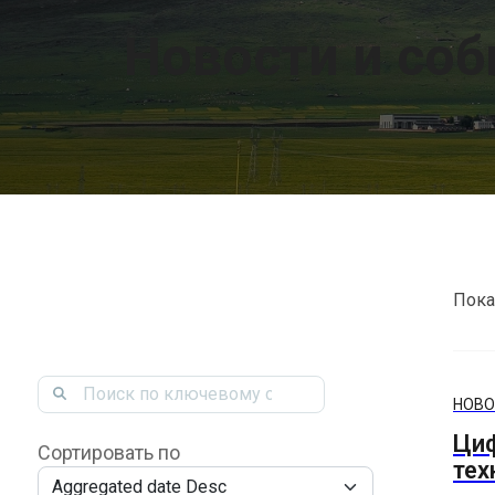
Новости и со
Пока
Fulltext search
НОВО
Циф
Сортировать по
тех