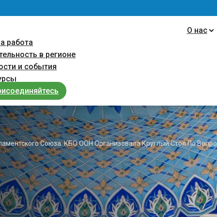
navigation
О нас
а работа
тельность в регионе
ости и cобытия
урсы
рисоединяйтесь
аментского Союза: КБО ООН Организовала Круглый Стол По Вопр