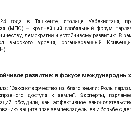
4 года в Ташкенте, столице Узбекистана, пр
за (МПС) – крупнейший глобальный форум парла
честву, демократии и устойчивому развитию. В рам
тол высокого уровня, организованный Конвен
Н).
ойчивое развитие: в фокусе международных
ала: "Законотворчество на благо земли: Роль парл
правного доступа к земле". Эксперты, парламе
аций обсудили, как эффективное законодательств
ванию, защите прав землевладельцев и борьбе с де