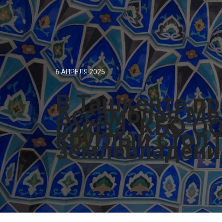
6 АПРЕЛЯ 2025
В Ташкенте п
Ассамблея Ме
союза: КБО О
круглый стол 
землевладени