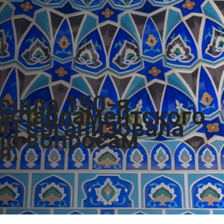
рошла 150-я
жпарламентского
ОН организовала
по вопросам
я.