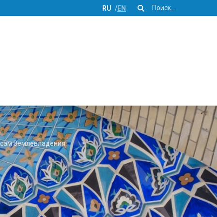
Поиск
RU
EN
осам Землевладения.