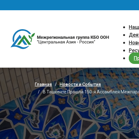
Перейти к основному содержанию
Main 
Наш
Дея
Нов
Рес
П
Главная
Новости и События
Строка навигации
В Ташкенте Прошла 150-я Ассамблея Межпарл