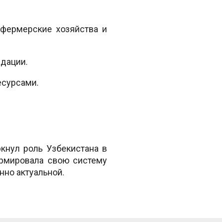
 фермерские хозяйства и
адации.
есурсами.
нул роль Узбекистана в
ормировала свою систему
нно актуальной.