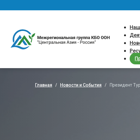
Перейти к основному содержанию
Main 
Наш
Дея
Нов
Рес
П
Главная
Новости и События
Президент Ту
Строка навигации