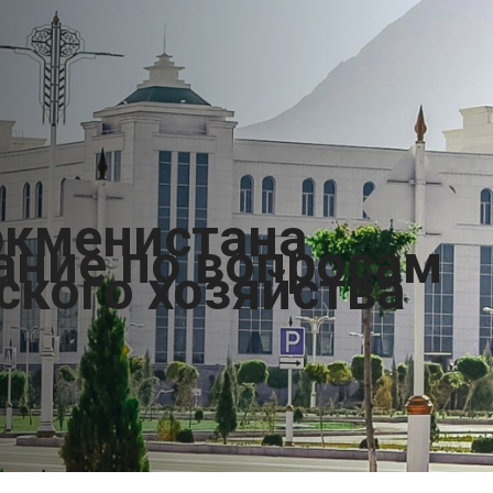
ркменистана
ание по вопросам
ского хозяйства