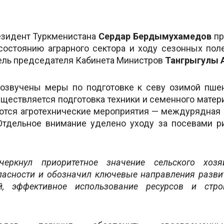
зидент Туркменистана
Сердар Бердымухамедов
пр
остоянию аграрного сектора и ходу сезонных пол
тель председателя Кабинета Министров
Тангрыгулы 
озвучены меры по подготовке к севу озимой пше
уществляется подготовка техники и семенного матери
тся агротехнические мероприятия — междурядная о
Отдельное внимание уделено уходу за посевами р
черкнул приоритетное значение сельского хоз
пасности и обозначил ключевые направления разви
й, эффективное использование ресурсов и стро