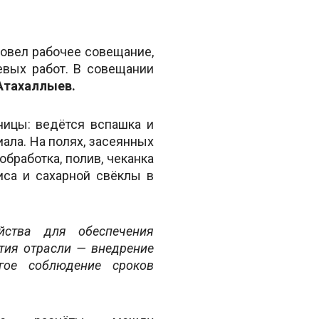
овел рабочее совещание,
евых работ. В совещании
Атахаллыев.
ницы: ведётся вспашка и
ала. На полях, засеянных
бработка, полив, чеканка
иса и сахарной свёклы в
яйства для обеспечения
тия отрасли — внедрение
гое соблюдение сроков