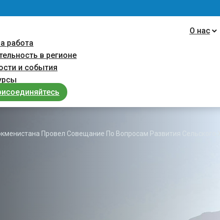
navigation
О нас
а работа
тельность в регионе
ости и cобытия
урсы
рисоединяйтесь
ркменистана Провел Совещание По Вопросам Развития Сельского 