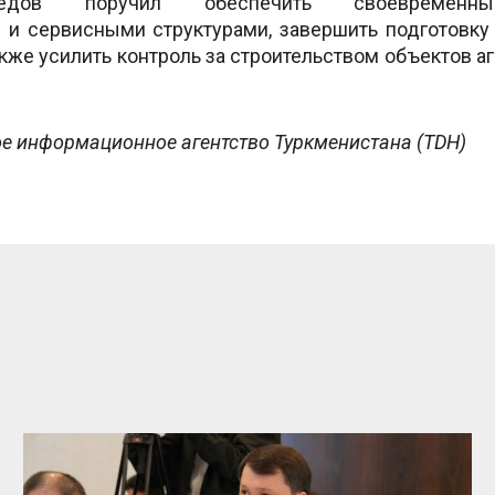
медов поручил обеспечить своевремен
 и сервисными структурами, завершить подготовку
акже усилить контроль за строительством объектов 
ое информационное агентство Туркменистана (TDH)